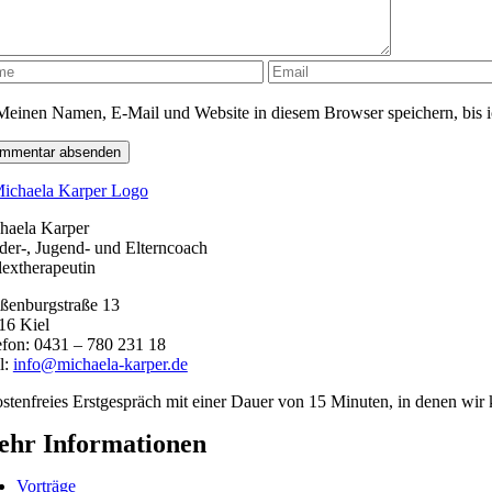
Meinen Namen, E-Mail und Website in diesem Browser speichern, bis i
haela Karper
der-, Jugend- und Elterncoach
lextherapeutin
ßenburgstraße 13
16 Kiel
efon: 0431 – 780 231 18
l:
info@michaela-karper.de
stenfreies Erstgespräch mit einer Dauer von 15 Minuten, in denen wir 
hr Informationen
Vorträge