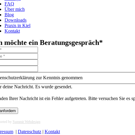
FAQ
Über mich
Blog
Downloads
Praxis in Kiel
Kontakt
h möchte ein Beratungsgespräch*
enschutzerklärung zur Kenntnis genommen
r deine Nachricht. Es wurde gesendet.
en Ihrer Nachricht ist ein Fehler aufgetreten. Bitte versuchen Sie es s
anfordern
orted by
Summit Webdesign
ressum
|
Datenschutz
|
Kontakt