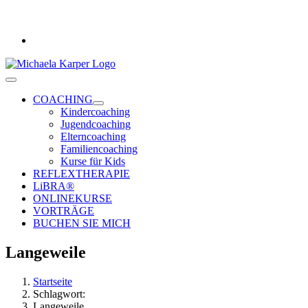
Zum
Vereinbaren Sie jetzt ein kostenloses Beratungsgespräch*
Inhalt
+49 431 780 231 18
springen
Toggle
Navigation
COACHING
Kindercoaching
Jugendcoaching
Elterncoaching
Familiencoaching
Kurse für Kids
REFLEXTHERAPIE
LiBRA®
ONLINEKURSE
VORTRÄGE
BUCHEN SIE MICH
Langeweile
Startseite
Schlagwort:
Langeweile