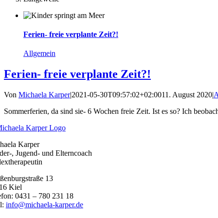
Ferien- freie verplante Zeit?!
Allgemein
Ferien- freie verplante Zeit?!
Von
Michaela Karper
|
2021-05-30T09:57:02+02:00
11. August 2020
|
A
Sommerferien, da sind sie- 6 Wochen freie Zeit. Ist es so? Ich beoba
haela Karper
der-, Jugend- und Elterncoach
lextherapeutin
ßenburgstraße 13
16 Kiel
efon: 0431 – 780 231 18
l:
info@michaela-karper.de