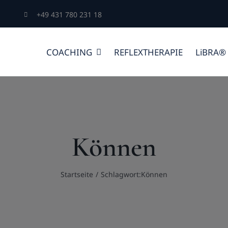
+49 431 780 231 18
COACHING
REFLEXTHERAPIE
LiBRA®
Können
Startseite
Schlagwort:
Können