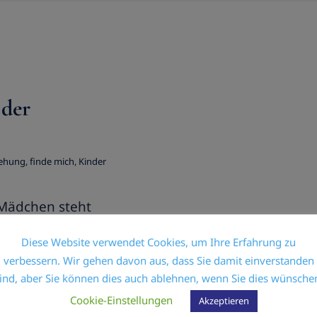
er Beziehung
er & Stress
 der
iehung
,
finde mich
,
Kinder
 Mädchen steht
rahlt ihre Mutter
Diese Website verwendet Cookies, um Ihre Erfahrung zu
all klatschend:
verbessern. Wir gehen davon aus, dass Sie damit einverstanden
ind, aber Sie können dies auch ablehnen, wenn Sie dies wünsche
Cookie-Einstellungen
Akzeptieren