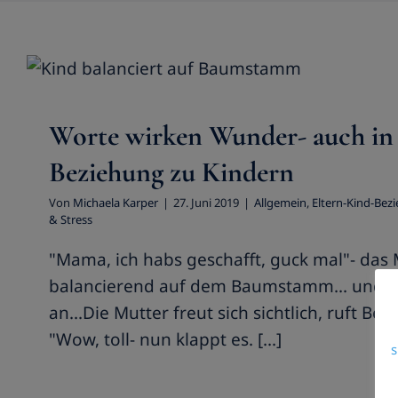
Worte wirken Wunder- auch in d
zu Kindern
Allgemein
Eltern-Kind-Beziehung
finde mich
Kind
Worte wirken Wunder- auch in
Beziehung zu Kindern
Von
Michaela Karper
|
27. Juni 2019
|
Allgemein
,
Eltern-Kind-Bez
& Stress
"Mama, ich habs geschafft, guck mal"- das
balancierend auf dem Baumstamm... und st
an...Die Mutter freut sich sichtlich, ruft Beif
"Wow, toll- nun klappt es. [...]
s