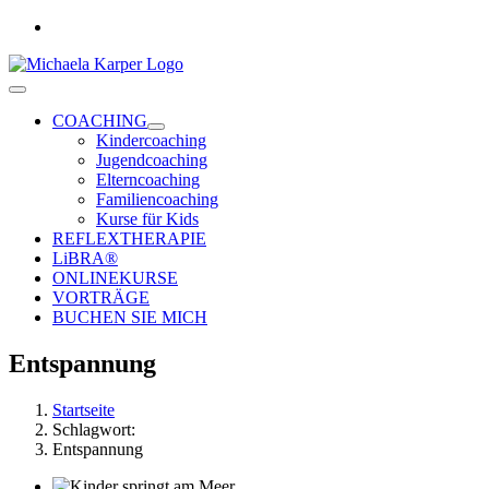
Zum
+49 431 780 231 18
Inhalt
springen
Toggle
Navigation
COACHING
Kindercoaching
Jugendcoaching
Elterncoaching
Familiencoaching
Kurse für Kids
REFLEXTHERAPIE
LiBRA®
ONLINEKURSE
VORTRÄGE
BUCHEN SIE MICH
Entspannung
Startseite
Schlagwort:
Entspannung