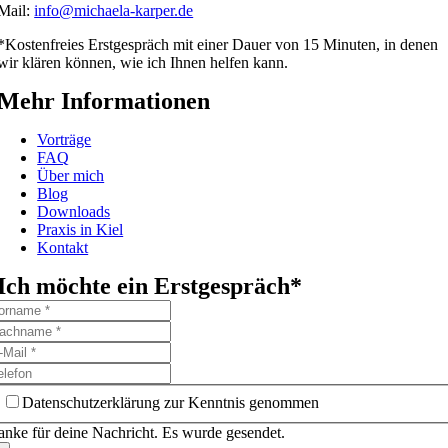
Mail:
info@michaela-karper.de
*Kostenfreies Erstgespräch mit einer Dauer von 15 Minuten, in denen
wir klären können, wie ich Ihnen helfen kann.
Mehr Informationen
Vorträge
FAQ
Über mich
Blog
Downloads
Praxis in Kiel
Kontakt
Ich möchte ein Erstgespräch*
Datenschutzerklärung zur Kenntnis genommen
nke für deine Nachricht. Es wurde gesendet.